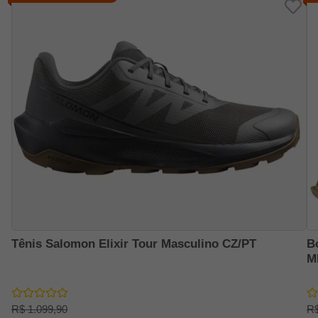
Tênis Salomon Elixir Tour Masculino CZ/PT
B
M
R$ 1.099,90
R$