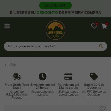
CLIQUE AQUI
E LIBERE SEU
DESCONTO
DE PRIMEIRA COMPRA
0
0
Pesquisar
Tênis
Frete Grátis Todo
Enviamos em até
Parcele em até
Ganhe 10% de
Brasil
24 horas*
18x no cartão
Desconto
À partir de
Acompanhe tudo
E ainda pague
No PIX, Boleto ou
Co
R$199,00 (Veja
pelo site.
com 2 cartões
Depósito.
Regras)