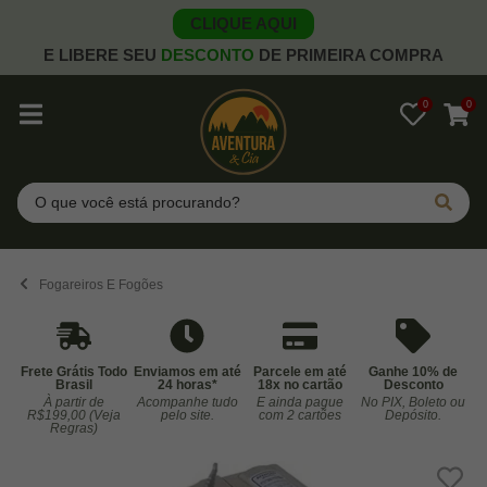
CLIQUE AQUI
E LIBERE SEU
DESCONTO
DE PRIMEIRA COMPRA
0
0
Pesquisar
Fogareiros E Fogões
Frete Grátis Todo
Enviamos em até
Parcele em até
Ganhe 10% de
Brasil
24 horas*
18x no cartão
Desconto
À partir de
Acompanhe tudo
E ainda pague
No PIX, Boleto ou
Co
R$199,00 (Veja
pelo site.
com 2 cartões
Depósito.
Regras)