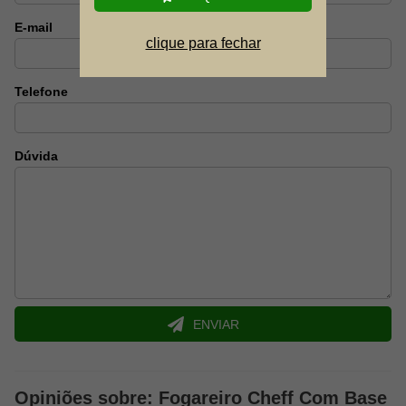
Exclusivo sistema de regulagem fina
E-mail
clique para fechar
Acompanha:
Refil Gas Para Fogareiro Campgas Com 4 Und - Nautika
Telefone
Dúvida
ENVIAR
Opiniões sobre: Fogareiro Cheff Com Base