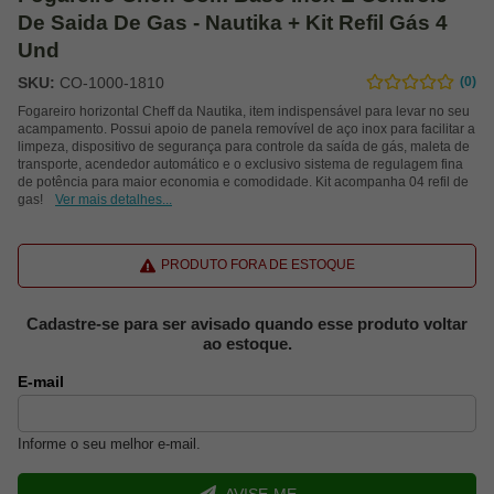
De Saida De Gas - Nautika + Kit Refil Gás 4
Und
SKU:
CO-1000-1810
(0)
Fogareiro horizontal Cheff da Nautika, item indispensável para levar no seu
acampamento. Possui apoio de panela removível de aço inox para facilitar a
limpeza, dispositivo de segurança para controle da saída de gás, maleta de
transporte, acendedor automático e o exclusivo sistema de regulagem fina
de potência para maior economia e comodidade. Kit acompanha 04 refil de
gas!
Ver mais detalhes...
PRODUTO FORA DE ESTOQUE
Cadastre-se para ser avisado quando esse produto voltar
ao estoque.
E-mail
Informe o seu melhor e-mail.
AVISE-ME