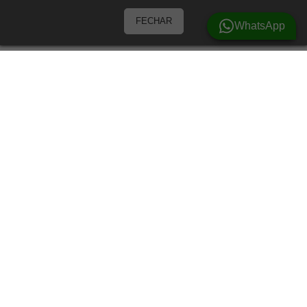
FECHAR
WhatsApp
Barracas
Barracas para 3 Pessoas
Barracas para 4 pessoas