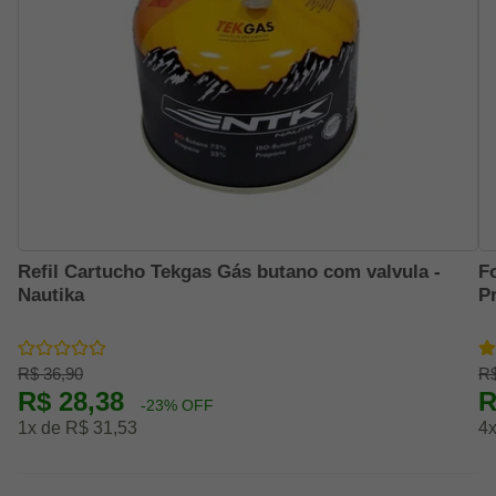
Refil Cartucho Tekgas Gás butano com valvula -
F
Nautika
Pr
R$ 36,90
R$
R$ 28,38
R
-23% OFF
1x de R$ 31,53
4x