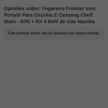
de gás P5 ou P13, oferecendo versatilidade para diferentes tipos
de combustível.
Opiniões sobre: Fogareiro Frontier Inox
Projetado para máxima segurança, evita conexões com outros
Portatil Para Cozinha E Camping Cheff
dispositivos e deve ser utilizado em superfícies planas e estáveis.
Stain - NTK + Kit 4 Refil de Gás Nautika
Eficiência Energética:
Com uma potência de entrada de calor de 2.8 kW e um
Este produto ainda não foi avaliado por algum cliente.
consumo máximo de 204 g/h, o fogareiro é altamente eficiente,
permitindo um cozimento rápido e econômico.
Especificações Técnicas:
Marca:
NTK
Modelo:
Stain
Peso:
1,8 kg
Material:
Aço inoxidável
Medidas:
33,5 cm (C) x 27,5 cm (L) x 8,5 cm (A)
Consumo Máximo:
204 g/h
Potência de Entrada de Calor:
2.8 kW
Função/Utilização:
Fogareiro para camping
Acessório Incluso:
Maleta plástica para transporte
Dicas de Uso Seguro: