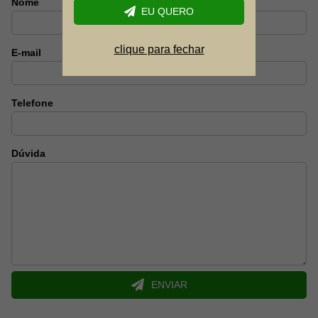
em aço inoxidável, este fogareiro oferece durabilidade e
Nome
EU QUERO
resistência, características essenciais para quem gosta de
acampar e cozinhar fora de casa.
clique para fechar
E-mail
Principais Benefícios:
Precisão na Cozinha:
Equipado com ignição automática Piezo, o Stain facilita o
Telefone
acendimento sem a necessidade de fósforos ou isqueiros.
O ajuste fino de chama permite um controle preciso da
intensidade do fogo, garantindo que suas refeições sejam
Dúvida
preparadas com a perfeição desejada.
Portabilidade:
Compacto e leve, com um peso de apenas 1,8 kg, o Fogareiro
Stain é fácil de transportar e armazenar.
Acompanha uma prática maleta plástica, facilitando ainda
mais o transporte e garantindo proteção adicional ao
equipamento.
ENVIAR
Flexibilidade e Segurança:
O sistema Flex Fuel do Stain permite a utilização com botijões