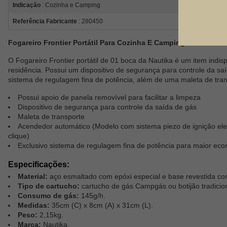
Indicação
: Cozinha e Camping
Referência Fabricante
: 280450
Fogareiro Frontier Portátil Para Cozinha E Camping Azul - Nauti
O Fogareiro Frontier portátil de 01 boca da Nautika é um item ind
residência. Possui um dispositivo de segurança para controle da saí
sistema de regulagem fina de potência, além de uma maleta de tran
Possui apoio de panela removível para facilitar a limpeza
Dispositivo de segurança para controle da saída de gás
Maleta de transporte
Acendedor automático (Modelo com sistema piezo de ignição ele
clique)
Exclusivo sistema de regulagem fina de potência para maior ec
Especificações:
Material:
aço esmaltado com epóxi especial e base revestida co
Tipo de cartucho:
cartucho de gás Campgás ou botijão tradicion
Consumo de gás:
145g/h.
Medidas:
35cm (C) x 8cm (A) x 31cm (L).
Peso:
2,15kg.
Marca:
Nautika.