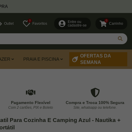
PRA
0
0
Entre ou
Outlet
Favoritos
Carrinho
cadastre-se
OFERTAS DA
AZER
PRAIA E PISCINA
SEMANA
Pagamento Flexível
Compra e Troca 100% Segura
Com 2 cartões, PIX e Boleto
Site, whatsapp ou telefone.
tatil Para Cozinha E Camping Azul - Nautika +
rtátil