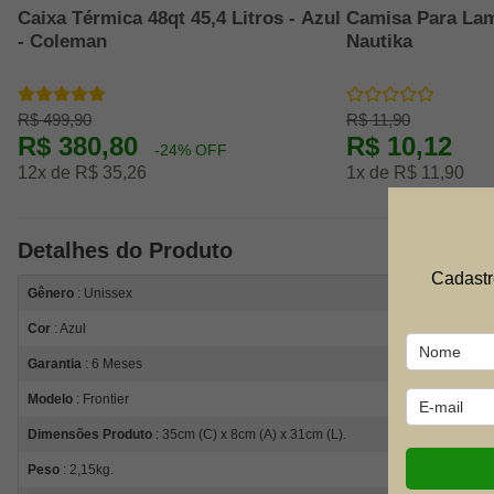
Caixa Térmica 48qt 45,4 Litros - Azul
Camisa Para Lam
- Coleman
Nautika
R$ 499,90
R$ 11,90
R$ 380,80
R$ 10,12
-24% OFF
12x de R$ 35,26
1x de R$ 11,90
Detalhes do Produto
Cadastr
Gênero
: Unissex
Cor
: Azul
Garantia
: 6 Meses
Modelo
: Frontier
Dimensões Produto
: 35cm (C) x 8cm (A) x 31cm (L).
Peso
: 2,15kg.