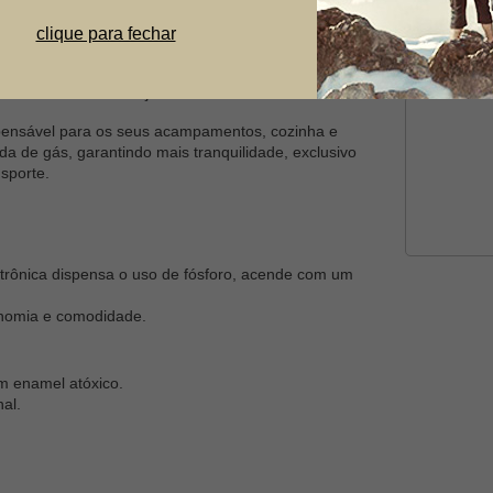
Telefone
clique para fechar
Dúvida
ka + Refil Gás + Maçarico Portátil
ispensável para os seus acampamentos, cozinha e
da de gás, garantindo mais tranquilidade, exclusivo
sporte.
trônica dispensa o uso de fósforo, acende com um
onomia e comodidade.
m enamel atóxico.
al.