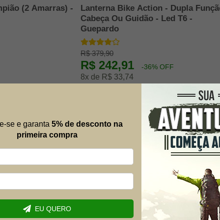
pião (2 Amarras) -
Lanterna Bike Action - Dupla Funçã
Cabeça Ou Guidão - Led T6 -
Guepardo
R$ 379,90
R$ 242,91
-36% OFF
8x de R$ 33,74
Mais al
e-se e garanta
5% de desconto na
Envie suas 
primeira compra
possível.
Nome
E-mail
EU QUERO