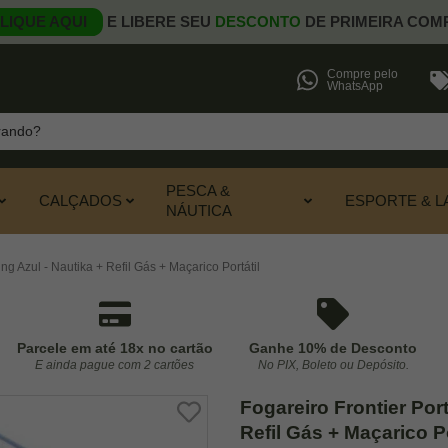
LIQUE AQUI
E LIBERE SEU
DESCONTO
DE PRIMEIRA COM
Compre pelo
WhatsApp
PESCA &
CALÇADOS
ESPORTE & L
NÁUTICA
g Azul - Nautika + Refil Gás + Maçarico Portátil
Parcele em até 18x no cartão
Ganhe 10% de Desconto
E ainda pague com 2 cartões
No PIX, Boleto ou Depósito.
Fogareiro Frontier Por
Refil Gás + Maçarico Po