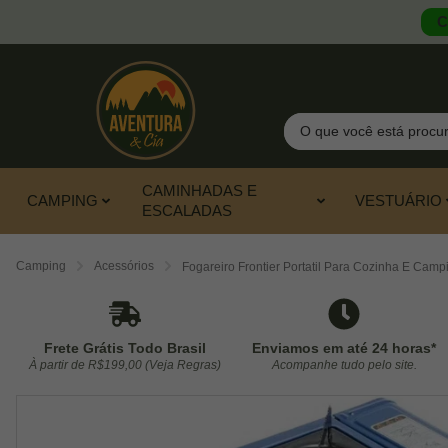
C
Pesquisar
CAMINHADAS E
CAMPING
VESTUÁRIO
ESCALADAS
Camping
Acessórios
Fogareiro Frontier Portatil Para Cozinha E Campin
Frete Grátis Todo Brasil
Enviamos em até 24 horas*
À partir de R$199,00 (Veja Regras)
Acompanhe tudo pelo site.