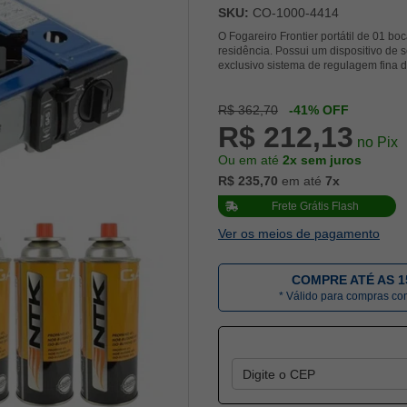
SKU:
CO-1000-4414
O Fogareiro Frontier portátil de 01 
residência. Possui um dispositivo de 
exclusivo sistema de regulagem fina 
R$ 362,70
-41% OFF
R$ 212,13
no Pix
Ou em até
2x sem juros
R$ 235,70
em até
7x
Frete Grátis Flash
Ver os meios de pagamento
COMPRE ATÉ AS 1
* Válido para compras c