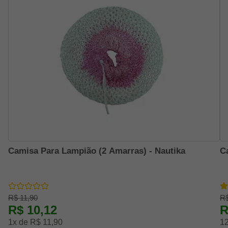
Camisa Para Lampião (2 Amarras) - Nautika
C
R$ 11,90
R$
R$ 10,12
R
1x de R$ 11,90
12