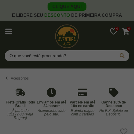
CLIQUE AQUI
E LIBERE SEU
DESCONTO
DE PRIMEIRA COMPRA
0
0
Pesquisar
Acessórios
Frete Grátis Todo
Enviamos em até
Parcele em até
Ganhe 10% de
Brasil
24 horas*
18x no cartão
Desconto
À partir de
Acompanhe tudo
E ainda pague
No PIX, Boleto ou
Co
R$199,00 (Veja
pelo site.
com 2 cartões
Depósito.
Regras)