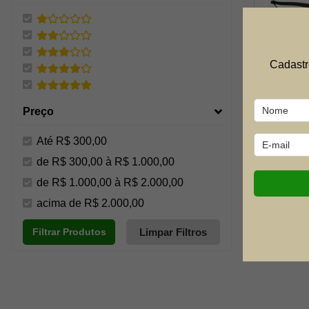
Cadastr
Besta Pis
Preço
Recurva 
50a1/5pl 5
Até R$ 300,00
de R$ 300,00 à R$ 1.000,00
FO
de R$ 1.000,00 à R$ 2.000,00
acima de R$ 2.000,00
Limpar Filtros
Filtrar Produtos