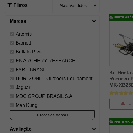
Filtros
FRETE GRÁT
Marcas
Artemis
Barnett
Buffalo River
EK ARCHERY RESEARCH
FARE BRASIL
Kit Besta 
HORI-ZONE - Outdoors Equipament
Recurvo 
MK-XB25B
Jaguar
Mankung
MDC GROUP BRASIL S.A
FO
Man Kung
Nautika
+ Todas as Marcas
FRETE GRÁT
Avaliação