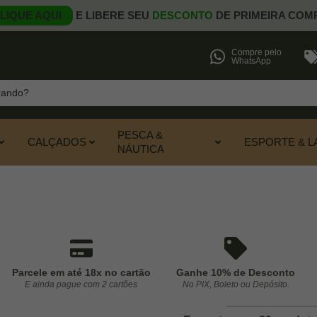
LIQUE AQUI
E LIBERE SEU
DESCONTO
DE PRIMEIRA COM
Compre pelo
WhatsApp
PESCA &
CALÇADOS
ESPORTE & L
NÁUTICA
Parcele em até 18x no cartão
Ganhe 10% de Desconto
E ainda pague com 2 cartões
No PIX, Boleto ou Depósito.