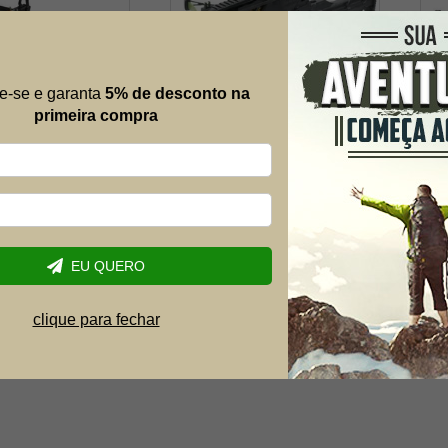
e-se e garanta
5% de desconto na
primeira compra
tol Crossbow -
Balestra Besta MK-TCS3-
Bal
Man Kung Mk-
G 80 Libras com
G 8
0lbs
carregador 7 setas - Man
car
Kung + Alvos + Kit Setas
Kun
Kit
RA DE ESTOQUE
FORA DE ESTOQUE
EU QUERO
clique para fechar
1
2
3