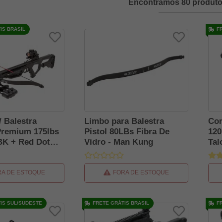
Encontramos 80 produto
IS BRASIL
F
/ Balestra
Limbo para Balestra
Cor
Premium 175lbs
Pistol 80LBs Fibra De
120
K + Red Dot
Vidro - Man Kung
Tal
RA DE ESTOQUE
FORA DE ESTOQUE
IS SUL/SUDESTE
FRETE GRÁTIS BRASIL
F