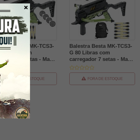
estra Besta MK-TCS3-
Balestra Besta MK-TCS3-
0 Libras com
G 80 Libras com
regador 7 setas - Man
carregador 7 setas - Man
g + Alvos + Red Dot +
Kung + Alvos + Kit Setas
 Setas
+ Mochila Tática Assault
32L
FORA DE ESTOQUE
FORA DE ESTOQUE
4