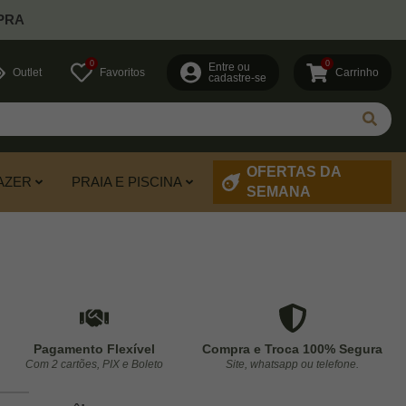
PRA
0
0
Entre ou
Outlet
Favoritos
Carrinho
cadastre-se
OFERTAS DA
AZER
PRAIA E PISCINA
SEMANA
Pagamento Flexível
Compra e Troca 100% Segura
Com 2 cartões, PIX e Boleto
Site, whatsapp ou telefone.