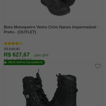
Bota Motoqueiro Vento Ciclo Nanox Impermeável -
Preto - (OUTLET)
R$ 849,90
R$ 627,67
-26% OFF
12x de R$ 58,12
FRETE GRÁTIS SUL/SUDESTE