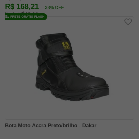
R$ 168,21
-38% OFF
6x de R$ 32,98
FRETE GRÁTIS FLASH
Bota Moto Accra Preto/brilho - Dakar