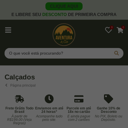
CLIQUE AQUI
E LIBERE SEU
DESCONTO
DE PRIMEIRA COMPRA
0
0
Pesquisar
Calçados
Página principal
Frete Grátis Todo
Enviamos em até
Parcele em até
Ganhe 10% de
Brasil
24 horas*
18x no cartão
Desconto
À partir de
Acompanhe tudo
E ainda pague
No PIX, Boleto ou
Co
R$199,00 (Veja
pelo site.
com 2 cartões
Depósito.
Regras)