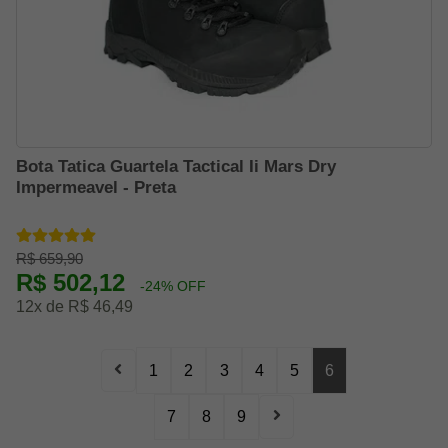
Bota Tatica Guartela Tactical Ii Mars Dry
Impermeavel - Preta
R$ 659,90
R$ 502,12
-24% OFF
12x de R$ 46,49
1
2
3
4
5
6
7
8
9