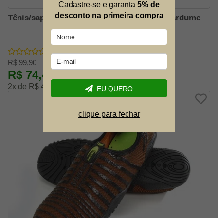
Cadastre-se e garanta
5% de
desconto na primeira compra
Tênis/sapatilha Aquatico Porus Grafite - Cardume
R$ 99,90
R$ 74,44
-25% OFF
2x de R$ 41,36
EU QUERO
clique para fechar