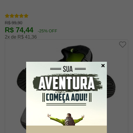
R$ 99,90
R$ 74,44
-25% OFF
2x de R$ 41,36