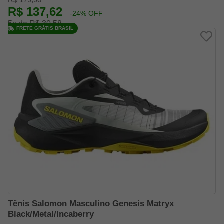
R$ 137,62
-24% OFF
5x de R$ 30,58
FRETE GRÁTIS BRASIL
Tênis Salomon Masculino Genesis Matryx
Black/Metal/Incaberry