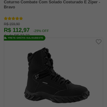
Coturno Combate Com Solado Costurado E Zíper -
Bravo
R$ 159,90
R$ 112,97
-29% OFF
4x de R$ 33,23
FRETE GRÁTIS SUL/SUDESTE