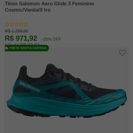
Tênis Salomon Aero Glide 3 Feminino
Cosmic/Vanila/9 Iro
R$ 1.299,90
R$ 971,92
-25% OFF
12x de R$ 89,99
FRETE GRÁTIS CAPITAIS