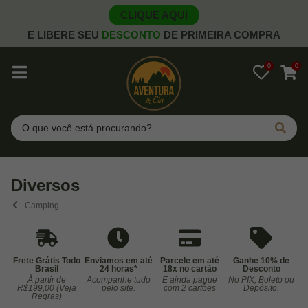
CLIQUE AQUI
E LIBERE SEU
DESCONTO
DE PRIMEIRA COMPRA
0
0
Pesquisar
Diversos
Camping
Frete Grátis Todo
Enviamos em até
Parcele em até
Ganhe 10% de
Brasil
24 horas*
18x no cartão
Desconto
À partir de
Acompanhe tudo
E ainda pague
No PIX, Boleto ou
Co
R$199,00 (Veja
pelo site.
com 2 cartões
Depósito.
Regras)