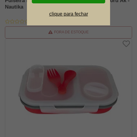
Pulseira De Sobrevivência Com Paracord Cord Ak -
Nautika
clique para fechar
FORA DE ESTOQUE