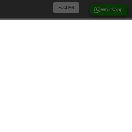
FECHAR
WhatsApp
Barracas
Barracas para 3 Pessoas
Barracas para 4 pessoas